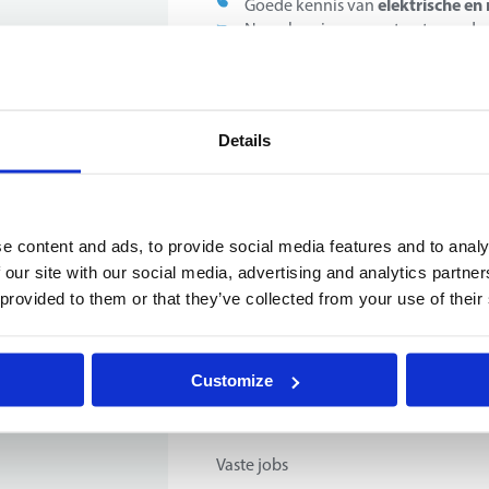
elektrische e
Goede kennis van
Nauwkeurige en gestructureerde w
teamspirit
Sterke
en vlotte samen
Goede communicatieve vaardighe
Probleemoplossend en hands-on i
Motivatie om bij te leren en tech
Details
Het bedrijf
e content and ads, to provide social media features and to analy
Onze klant is een gekende naam in de
 our site with our social media, advertising and analytics partn
sterke reputatie in de autobranche. 
 provided to them or that they’ve collected from your use of their
bieden ze een uitgebreid assortimen
kunt u er terecht voor onderhoud, rep
Mon
wij momenteel op zoek naar een
Customize
Jouw contract
Vaste jobs