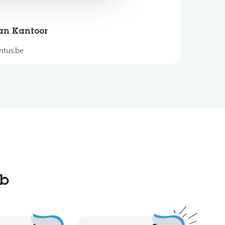
aan Kantoor
entus.be
ob