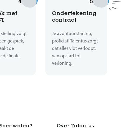
4.
5.
ek met
Ondertekening
CT
contract
stelling volgt
Je avontuur start nu,
een gesprek,
proficiat! Talentus zorgt
aakt de
dat alles vlot verloopt,
 de finale
van opstart tot
verloning.
Meer weten?
Over Talentus