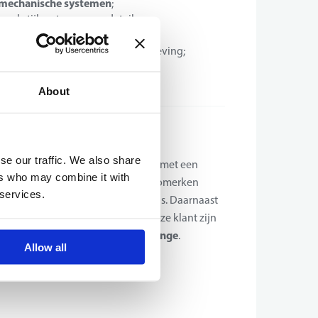
n mechanische systemen
;
erkstijl met oog voor detail;
werking met collega’s;
den binnen een technische omgeving;
ngesteld;
nische kennis verder uit te bouwen;
About
se our traffic. We also share
 garagewereld. Een familiebedrijf met een
ers who may combine it with
Als erkend dealer van meerdere automerken
 services.
t aan, inclusief tweedehandswagens. Daarnaast
araties en carrosseriewerk.Voor onze klant zijn
teur
Poperinge
voor hun vestiging in
.
Allow all