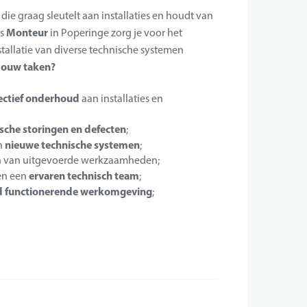
die graag sleutelt aan installaties en houdt van
Monteur
ls
in Poperinge zorg je voor het
tallatie van diverse technische systemen
Jouw taken?
rectief onderhoud
aan installaties en
sche storingen en defecten
;
nieuwe technische systemen
an
;
ren van uitgevoerde werkzaamheden;
ervaren technisch team
en een
;
ed functionerende werkomgeving
;