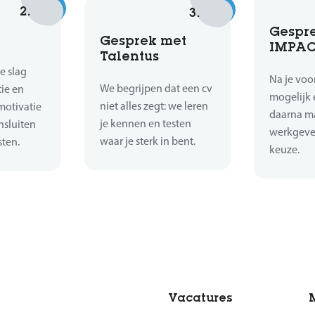
2.
3.
Gespr
Gesprek met
IMPA
Talentus
e slag
Na je voor
We begrijpen dat een cv
tie en
mogelijk 
niet alles zegt: we leren
motivatie
daarna m
je kennen en testen
nsluiten
werkgever
waar je sterk in bent.
sten.
keuze.
Vacatures