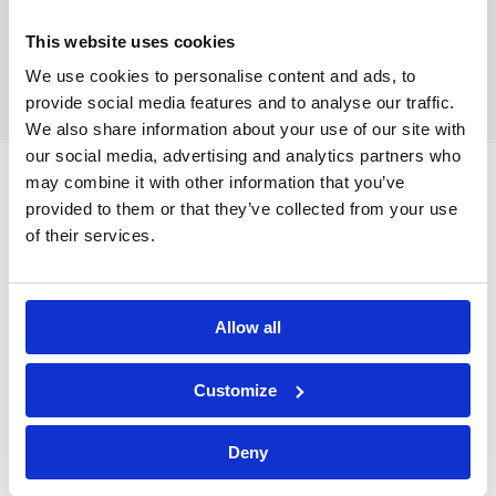
vooruitdenken en investeren in groei.
This website uses cookies
Ontdek hier onze ICT-vacatures.
We use cookies to personalise content and ads, to
provide social media features and to analyse our traffic.
We also share information about your use of our site with
our social media, advertising and analytics partners who
may combine it with other information that you’ve
provided to them or that they’ve collected from your use
In
5 stappen
of their services.
naar je nieuwe job
Allow all
Customize
1.
Testing 
Deny
assessm
Kennismaking