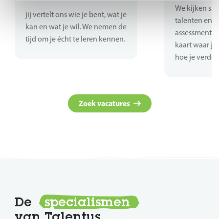
We kijken sa
jij vertelt ons wie je bent, wat je
talenten en sk
kan en wat je wil. We nemen de
assessments 
tijd om je écht te leren kennen.
kaart waar je
hoe je verder
Zoek vacatures
De
specialismen
van Talentus