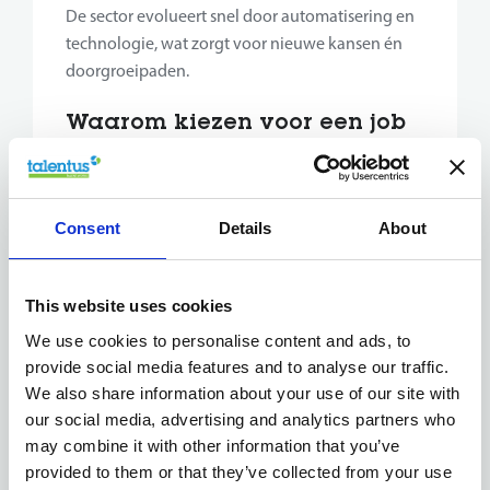
De sector evolueert snel door automatisering en
technologie, wat zorgt voor nieuwe kansen én
doorgroeipaden.
Waarom kiezen voor een job
in productie?
Stabiele sector vol toekomstkansen
Variatie in taken, verantwoordelijkheden én
Consent
Details
About
processen
Doorgroeimogelijkheden naar logistiek,
planning, kwaliteit of teamlead
This website uses cookies
Een rol met impact op het eindproduct én het
We use cookies to personalise content and ads, to
team
provide social media features and to analyse our traffic.
Nauwkeurigheid en
We also share information about your use of our site with
verantwoordelijkheidszin
our social media, advertising and analytics partners who
maken jou waardevol
may combine it with other information that you’ve
provided to them or that they’ve collected from your use