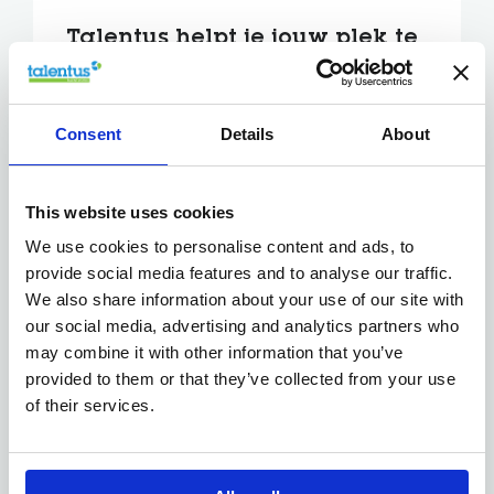
Talentus helpt je jouw plek te
vinden.
Wij koppelen jou aan bedrijven die kwaliteit,
Consent
Details
About
innovatie en zorg centraal zetten.
Waarom kiezen voor
This website uses cookies
Gezondheid & Farma?
We use cookies to personalise content and ads, to
Professionele en gestructureerde
provide social media features and to analyse our traffic.
werkomgevingen
We also share information about your use of our site with
Sterke werkzekerheid
our social media, advertising and analytics partners who
Doorgroeikansen in planning, labo,
may combine it with other information that you’ve
administratie of QA
provided to them or that they’ve collected from your use
Maatschappelijke relevantie
of their services.
Jouw talent en
nauwkeurigheid maken het