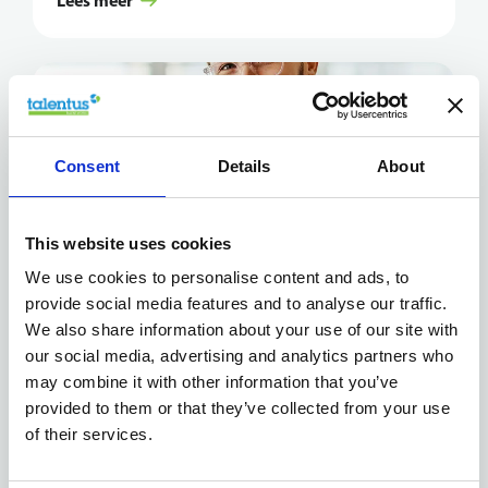
Lees meer
Consent
Details
About
This website uses cookies
We use cookies to personalise content and ads, to
provide social media features and to analyse our traffic.
We also share information about your use of our site with
News
our social media, advertising and analytics partners who
Flextime als hefboom voor een
may combine it with other information that you’ve
gezonde work-life balans
provided to them or that they’ve collected from your use
of their services.
Lees meer