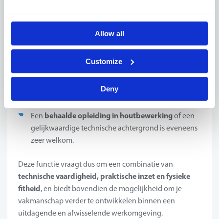
als schriftelijk, voor duidelijke communicatie en
documentatie.
fysiek in goede conditie
Je bent
, aangezien het
Allow all
tillen en verplaatsen van zware objecten onderdeel
van de functie is.
Customize
heftruck- of rolbrugattest
Het bezit van een
is een
extra troef.
Deny
geldig VCA-attest
Een
wordt sterk gewaardeerd en
is een groot pluspunt.
behaalde opleiding in houtbewerking
Een
of een
gelijkwaardige technische achtergrond is eveneens
zeer welkom.
Deze functie vraagt dus om een combinatie van
technische vaardigheid, praktische inzet en fysieke
fitheid
, en biedt bovendien de mogelijkheid om je
vakmanschap verder te ontwikkelen binnen een
uitdagende en afwisselende werkomgeving.