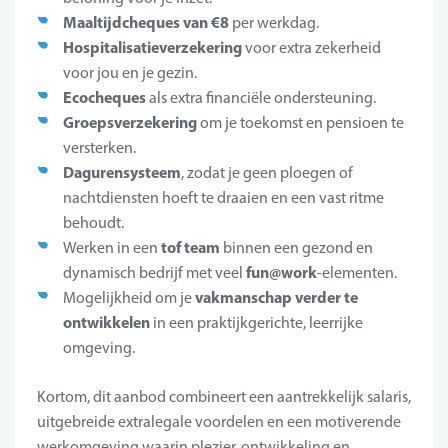
Maaltijdcheques van €8
per werkdag.
Hospitalisatieverzekering
voor extra zekerheid
voor jou en je gezin.
Ecocheques
als extra financiële ondersteuning.
Groepsverzekering
om je toekomst en pensioen te
versterken.
Dagurensysteem
, zodat je geen ploegen of
nachtdiensten hoeft te draaien en een vast ritme
behoudt.
tof team
Werken in een
binnen een gezond en
fun@work
dynamisch bedrijf met veel
-elementen.
vakmanschap verder te
Mogelijkheid om je
ontwikkelen
in een praktijkgerichte, leerrijke
omgeving.
Kortom, dit aanbod combineert een aantrekkelijk salaris,
uitgebreide extralegale voordelen en een motiverende
werkomgeving waarin plezier, ontwikkeling en