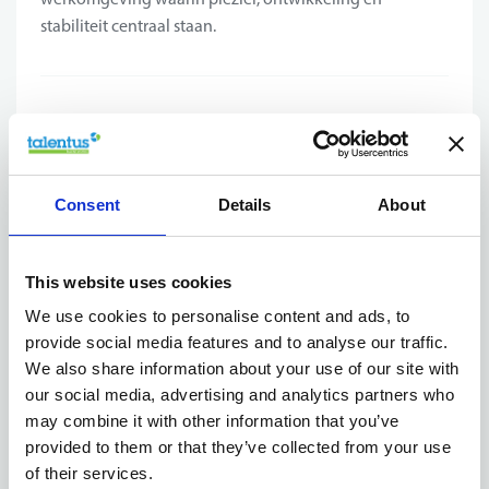
stabiliteit centraal staan.
Jouw profiel
Welke functie-eisen zijn belangrijk voor een
Kistenmaker bij onze klant?
Consent
Details
About
zeker
Relevante ervaring is een pluspunt, maar
geen vereiste
This website uses cookies
: ook schoolverlaters met motivatie en
leergierigheid zijn van harte welkom.
We use cookies to personalise content and ads, to
handig
sterk technisch
Je bent
en beschikt over een
provide social media features and to analyse our traffic.
inzicht
, waardoor je vlot met hout en constructies
We also share information about your use of our site with
kunt werken.
our social media, advertising and analytics partners who
lezen van plannen
Het kunnen
is een groot
may combine it with other information that you’ve
voordeel, maar niet noodzakelijk.
provided to them or that they’ve collected from your use
Nederlands
of their services.
Je beheerst het
goed, zowel mondeling