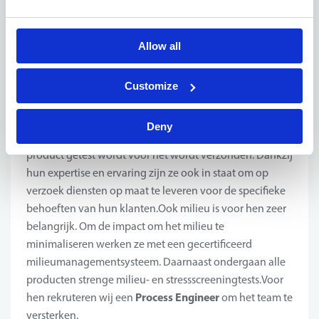
innovatieve werkomgeving gelegen in Oostkamp. Dit
bedrijf specialiseert zich in het ontwerpen en
Allow all
produceren van hoogtechnologische componenten en
bieden hightech elektronische oplossingen voor de
luchtvaartindustrie. Het productieproces is gebaseerd
Customize
op de principes van Lean Manufacturing. Hun klanten
hebben de hoogste kwaliteitsnormen en hebben
Deny
producten die geschikt zijn voor hun doel, doordat elk
product getest wordt voor het wordt verzonden. Dankzij
hun expertise en ervaring zijn ze ook in staat om op
verzoek diensten op maat te leveren voor de specifieke
behoeften van hun klanten.Ook milieu is voor hen zeer
belangrijk. Om de impact om het milieu te
minimaliseren werken ze met een gecertificeerd
milieumanagementsysteem. Daarnaast ondergaan alle
producten strenge milieu- en stressscreeningtests.Voor
Process Engineer
hen rekruteren wij een
om het team te
versterken.