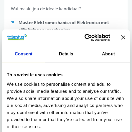
Wat maakt jou de ideale kandidaat?
Master Elektromechanica of Elektronica met
affiniteit voor mechanica;
Interesse in productieprocessen en montage;
Ervaring met kwaliteitsthema’s en kennis van CAD
(Inventor) is een pluspunt;
Consent
Details
About
Zelfstandig, communicatief en besluitvaardig, met
een analytische aanpak;
Bereidheid tot korte dienstreizen binnen Europa;
This website uses cookies
Nederlands en Engels,
Goede kennis van
Duits is
We use cookies to personalise content and ads, to
een troef.
provide social media features and to analyse our traffic.
We also share information about your use of our site with
our social media, advertising and analytics partners who
may combine it with other information that you’ve
Het bedrijf
provided to them or that they’ve collected from your use
of their services.
Je komt terecht in een technisch uitdagende en