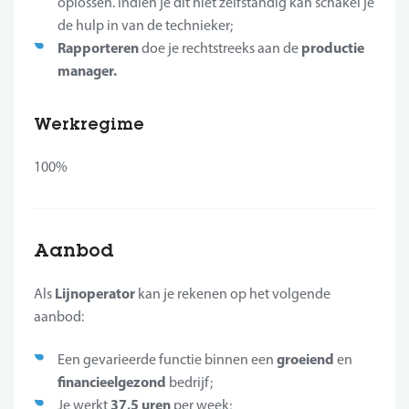
oplossen. Indien je dit niet zelfstandig kan schakel je
de hulp in van de technieker;
Rapporteren
productie
doe je rechtstreeks aan de
manager.
Werkregime
100%
Aanbod
Li
jnoperator
Als
kan je rekenen op het volgende
aanbod:
groeiend
Een gevarieerde functie binnen een
en
financieel
gezond
bedrijf;
37,5 uren
Je werkt
per week;