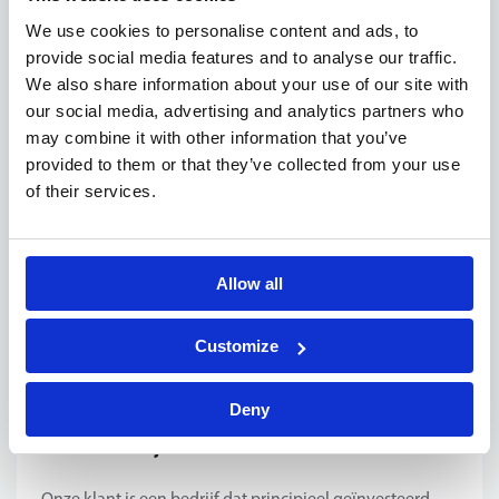
gedragen. Je verwijdert productieafval en maakt de
We use cookies to personalise content and ads, to
werkplek schoon vooraleer je deze doorgeeft aan
provide social media features and to analyse our traffic.
de collega's;
We also share information about your use of our site with
Leergierigheid
is een must! Collega's zullen je
our social media, advertising and analytics partners who
verschillende zaken aanleren en indien nodig
may combine it with other information that you’ve
helpen jullie elkaar;
provided to them or that they’ve collected from your use
technische
achtergrond
Een
of opleiding in
of their services.
elektromechanica of elektriciteit is een must;
flexibel
Je bent
en wil werken in
verschillende
ploegen
: vroege ploeg (6u-14u), late
Allow all
ploeg (14u-22u), nachtploeg (22u-6u);
veiligheidsredenen
Omwille van
spreek en begrijp
Nederlandse
je de
taal.
Customize
Deny
Het bedrijf
Onze klant is een bedrijf dat principieel geïnvesteerd