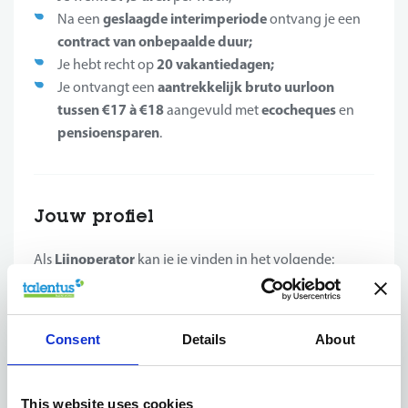
geslaagde interim
periode
Na een
ontvang je een
contract van onbepaalde duur;
20 vakantiedagen;
Je hebt recht op
aantrekkelijk bruto uurloon
Je ontvangt een
tussen €17 à €18
ecocheques
aangevuld met
en
pensioensparen
.
Jouw profiel
Li
jnoperator
Als
kan je je vinden in het volgende:
verantwoordelijk
Jij bent van nature uit
en
nauwkeurig
;
Consent
Details
About
Je gaat tot in de details te werk met het oog op
kwaliteit
veiligheid
en
;
Orde
netheid
en
worden zeer hoog in het vaandel
This website uses cookies