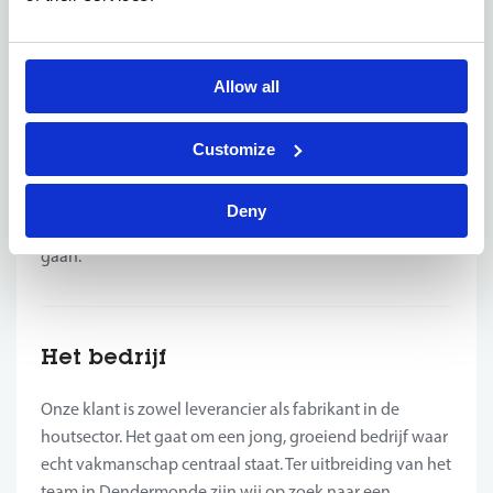
Noties van Frans, Engels of Duits worden
beschouwd als een pluspunt
heftruckattest
Je hebt een geldig
Allow all
Als je ervaring hebt in de houtsector, wordt dit
gezien als een grote plus
Je hebt geen probleem met het werken in openlucht
Customize
Dit is een functie met heel wat verantwoordelijkheden
Deny
dus er wordt verwacht dat je nauwkeurig te werk kan
gaan.
Het bedrijf
Onze klant is zowel leverancier als fabrikant in de
houtsector. Het gaat om een jong, groeiend bedrijf waar
echt vakmanschap centraal staat. Ter uitbreiding van het
team in Dendermonde zijn wij op zoek naar een