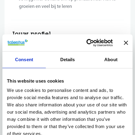
groeien en veel bij te leren
Jouw profiel
heftruckchauffeur
De
waar wij naar op zoek gaan, bezit
volgende competenties:
Consent
Details
About
Je bent zeer gemotiveerd om aan de slag te gaan
Ervaring met de heftruck heb je reeds opgedaan in
This website uses cookies
jouw huidige of vorige werkervaring
We use cookies to personalise content and ads, to
Je hebt geen fysieke klachten aangezien het af en
provide social media features and to analyse our traffic.
toe om fysiek zwaar werk kan gaan
We also share information about your use of our site with
Beleefd, klantgericht en flexibel zijn kernwoorden
our social media, advertising and analytics partners who
die jou typeren
may combine it with other information that you’ve
Je collega's beschrijven jou als stipt, ordelijk en net
provided to them or that they’ve collected from your use
Je beschikt over een goede talenkennis Nederlands.
of their services.