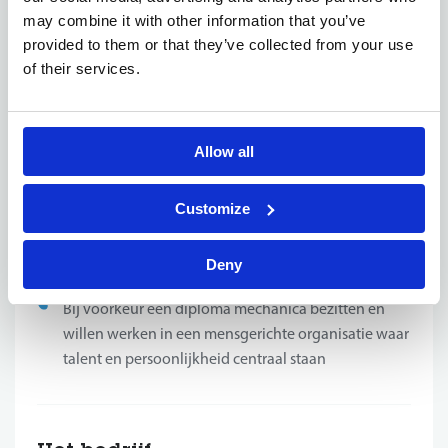
werken in uiteenlopende situaties
may combine it with other information that you’ve
Graag afwisseling ervaren, op locatie werken en
provided to them or that they’ve collected from your use
regelmatig in contact staan met klanten
of their services.
Beschikken over een opleiding of relevante ervaring
in mechanica, hydraulica, bouwmachines,
landbouw, vrachtwagens of industrieel onderhoud
Allow all
Commercieel ingesteld zijn en gemotiveerd om een
eigen regio actief uit te bouwen
Problemen kunnen analyseren en efficiënt oplossen
Customize
in technische omgevingen
Teamgericht ingesteld zijn en vlot samenwerken,
Deny
ook tijdens zelfstandig werk op de baan
Bij voorkeur een diploma mechanica bezitten en
willen werken in een mensgerichte organisatie waar
talent en persoonlijkheid centraal staan