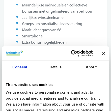
Maandelijkse individuele en collectieve
bonussen met ongelimiteerd variabel loon
Jaarlijkse winstdeelname
Groeps- en hospitalisatieverzekering
Maaltijdcheques van €8
Smartphone
Extra bonusmogelijkheden
Voltijds uurrooster van 40 uur per week met 12 ADV-
dagen
Consent
Details
About
Jouw profiel
This website uses cookies
Kun jij de onderstaande punten afvinken? Dan ben jij de
We use cookies to personalise content and ads, to
technieker
die we zoeken!
provide social media features and to analyse our traffic.
We also share information about your use of our site with
Zelfstandig, nauwkeurig en klantgericht kunnen
our social media, advertising and analytics partners who