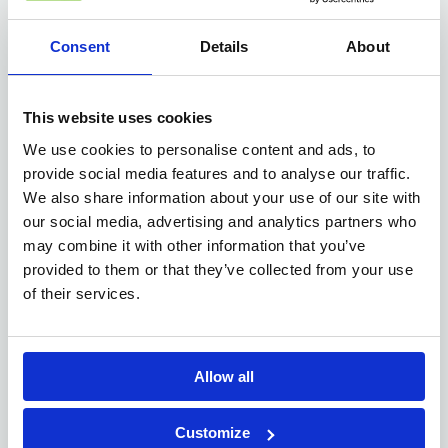
Consent
Details
About
Jouw profiel
This website uses cookies
Bachelor- of Masterdiploma
of gelijkwaardig door
We use cookies to personalise content and ads, to
ervaring in dossierbeheer (bijvoorbeeld incasso of
provide social media features and to analyse our traffic.
verzekeringen).
We also share information about your use of our site with
Sterke communicatieve vaardigheden en de
our social media, advertising and analytics partners who
mogelijkheid je professioneel uit te drukken in
may combine it with other information that you’ve
Nederlands
Frans
zowel
als
.
provided to them or that they’ve collected from your use
Analytisch
cijfermatig
en
sterk.
of their services.
Nauwkeurig
gestructureerd
en
werken.
rijbewijs B
In het bezit zijn van
.
Allow all
Het bedrijf
Customize