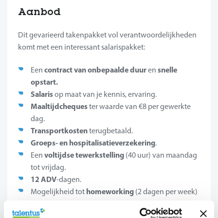
Aanbod
Dit gevarieerd takenpakket vol verantwoordelijkheden
komt met een interessant salarispakket:
contract van onbepaalde duur
snelle
Een
en
opstart
.
Salaris
op maat van je kennis, ervaring.
Maaltijdcheques
ter waarde van €8 per gewerkte
dag.
Transportkosten
terugbetaald.
Groeps- en hospitalisatieverzekering
.
voltijdse tewerkstelling
Een
(40 uur) van maandag
tot vrijdag.
12 ADV
-dagen.
homeworking
Mogelijkheid tot
(2 dagen per week)
na inwerkingsperiode en daarbij hoort bovendien
netto-onkostenvergoeding
een
(35€ per maand).