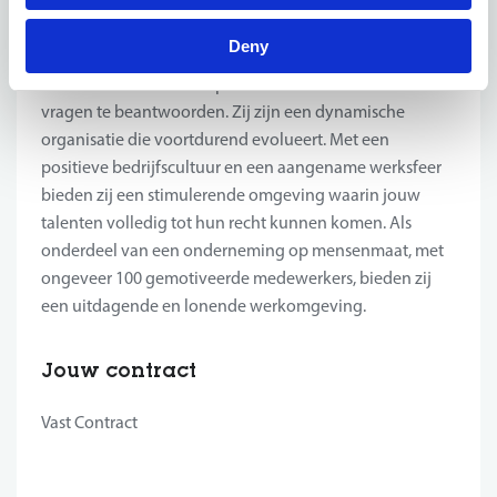
Heb je als professional advies nodig over materialen,
Deny
technieken of wegopbouw? Onze partner heeft een
team van een 100-tal experten die klaar staan om alle
vragen te beantwoorden. Zij zijn een dynamische
organisatie die voortdurend evolueert. Met een
positieve bedrijfscultuur en een aangename werksfeer
bieden zij een stimulerende omgeving waarin jouw
talenten volledig tot hun recht kunnen komen. Als
onderdeel van een onderneming op mensenmaat, met
ongeveer 100 gemotiveerde medewerkers, bieden zij
een uitdagende en lonende werkomgeving.
Jouw contract
Vast Contract