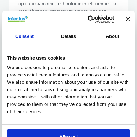
op duurzaamheid, technologie en efficiëntie. Dat
maakt het een interessante omgeving voor
bedienden die houden van praktische, stabiele
en resultaatgerichte jobs.
Consent
Details
About
Talentus helpt je daarbij.
Waarom kiezen voor land- en
This website uses cookies
tuinbouw?
We use cookies to personalise content and ads, to
provide social media features and to analyse our traffic.
Stabiele sector met toekomstperspectief
We also share information about your use of our site with
Veel variatie in functies en
our social media, advertising and analytics partners who
verantwoordelijkheden
Duidelijke processen en gestructureerde
may combine it with other information that you’ve
omgevingen
provided to them or that they’ve collected from your use
Maatschappelijke relevantie: jij werkt mee
of their services.
aan voedselproductie en duurzaamheid
Jouw motivatie telt
Allow all