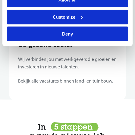
Veel bedrijven kijken eerder naar jouw
verantwoordelijkheidszin, nauwkeurigheid en
Customize
praktische ingesteldheid dan naar diploma’s.
Deny
Talentus vindt jouw match in
de groene sector
Wij verbinden jou met werkgevers die groeien en
investeren in nieuwe talenten.
Bekijk alle vacatures binnen land- en tuinbouw.
In
5 stappen