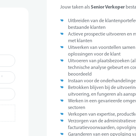
Senior Verkoper
Jouw taken als
besta
Uitbreiden van de klantenportef
bestaande klanten
Actieve prospectie uitvoeren en 
met klanten
Uitwerken van voorstellen samen
oplossingen voor de klant
Uitvoeren van plaatsbezoeken (all
technische analyse gebeurt en co
beoordeeld
*
Instaan voor de onderhandelinge
Betrokken blijven bij de uitvoer
uitvoering, en fungeren als aans
Werken in een gevarieerde omgevi
sectoren
Verkopen van expertise, productk
Verzorgen van de administratieve
facturatievoorwaarden, opvolging
*
Garanderen van een opvolging van