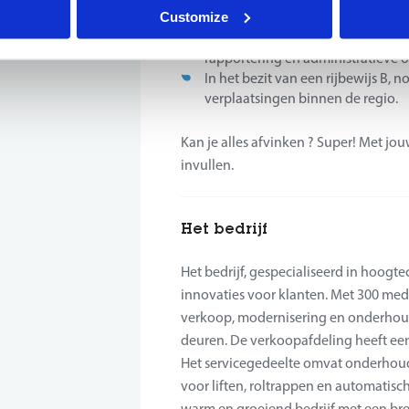
Customize
het eigen takenpakket.
Goede kennis van MS Office (Word
rapportering en administratieve 
In het bezit van een rijbewijs B,
verplaatsingen binnen de regio.
Kan je alles afvinken ? Super! Met jou
invullen.
Het bedrijf
Het bedrijf, gespecialiseerd in hoogt
innovaties voor klanten. Met 300 me
verkoop, modernisering en onderhoud
deuren. De verkoopafdeling heeft een
Het servicegedeelte omvat onderhoud,
voor liften, roltrappen en automatis
warm en groeiend bedrijf met een bree