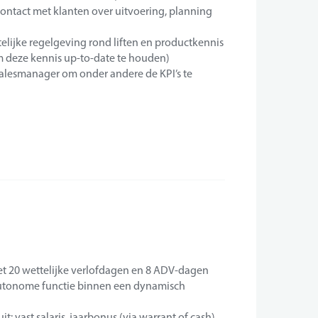
ntact met klanten over uitvoering, planning
elijke regelgeving rond liften en productkennis
 deze kennis up-to-date te houden)
alesmanager om onder andere de KPI’s te
t 20 wettelijke verlofdagen en 8 ADV-dagen
 autonome functie binnen een dynamisch
: vast salaris, jaarbonus (via warrant of cash),