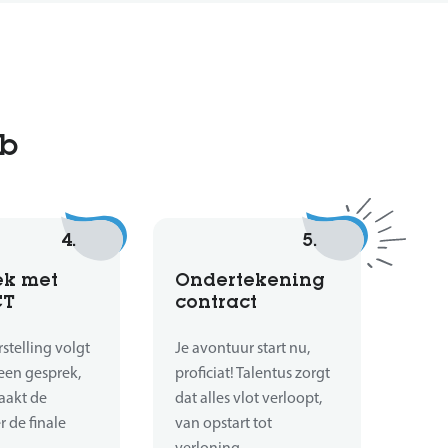
ob
4.
5.
ek met
Ondertekening
CT
contract
stelling volgt
Je avontuur start nu,
een gesprek,
proficiat! Talentus zorgt
aakt de
dat alles vlot verloopt,
 de finale
van opstart tot
verloning.