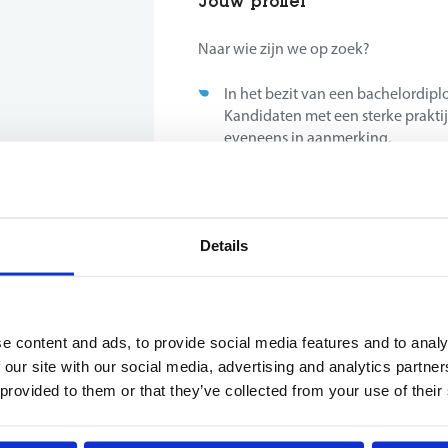
Jouw profiel
Naar wie zijn we op zoek?
In het bezit van een bachelordipl
Kandidaten met een sterke prakt
eveneens in aanmerking.
Beschikken over een eerste, bewe
de liftensector. Kennis van moder
hierbij een belangrijke meerwaar
Vloeiende beheersing van het Ne
Details
professionele gesprekken te voere
In staat om prioriteiten te stellen
vraagstukken en commerciële opp
Nauwkeurig en gestructureerd we
op te nemen én tegelijkertijd st
e content and ads, to provide social media features and to analy
Leergierig en oplossingsgericht i
 our site with our social media, advertising and analytics partn
mindset en focus op lange termijn
 provided to them or that they’ve collected from your use of their
Sterke communicatieve vaardigh
luistervermogen om noden correct
Initiatief nemen, sociaal vaardi