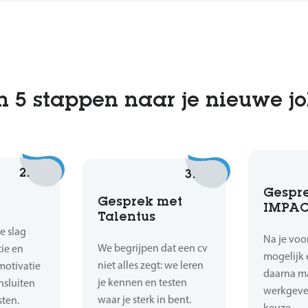
n 5 stappen naar je nieuwe j
2.
3.
Gespr
Gesprek met
IMPA
Talentus
e slag
Na je voor
We begrijpen dat een cv
tie en
mogelijk 
niet alles zegt: we leren
motivatie
daarna m
je kennen en testen
nsluiten
werkgever
waar je sterk in bent.
sten.
keuze.