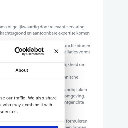
oma of gelijkwaardig door relevante ervaring.
ijkachtergrond en aantoonbare expertise komen
zen ervaring in een commerciële functie binnen
nisaties, onderhoud of nieuwe installaties vormt
de.
derlands, aangevuld met de mogelijkheid om
About
n in het Engels en het Frans.
 en efficiënt te schakelen tussen technische
ortuniteiten.
rken, met het vermogen om zelfstandig taken
erk te functioneren binnen een teamomgeving.
se our traffic. We also share
ngesteld, met een uitgesproken klantgerichte
ers who may combine it with
relaties.
 services.
eden combineren met een goed
 te detecteren en gepast advies te formuleren.
g zijn en verantwoordelijkheid opnemen binnen