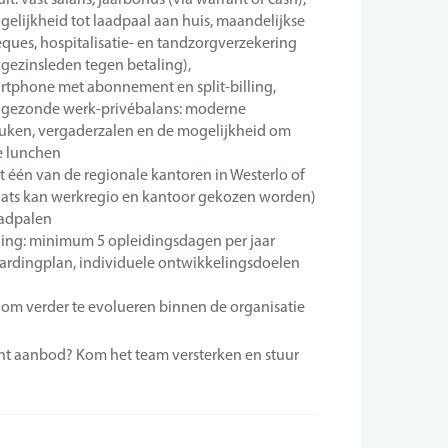
elijkheid tot laadpaal aan huis, maandelijkse
ues, hospitalisatie- en tandzorgverzekering
 gezinsleden tegen betaling),
rtphone met abonnement en split-billing,
en gezonde werk-privébalans: moderne
euken, vergaderzalen en de mogelijkheid om
e lunchen
 één van de regionale kantoren in Westerlo of
aats kan werkregio en kantoor gekozen worden)
aadpalen
lling: minimum 5 opleidingsdagen per jaar
oardingplan, individuele ontwikkelingsdoelen
om verder te evolueren binnen de organisatie
sant aanbod? Kom het team versterken en stuur