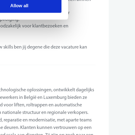
Allow all
, Excel, Outlook, PowerPoint) voor
opvolging.
 noodzakelijk voor klantbezoeken en
w skills ben jij degene die deze vacature kan
echnologische oplossingen, ontwikkelt dagelijks
dewerkers in België en Luxemburg bieden ze
 voor liften, roltrappen en automatische
 nationale structuur en regionale verkopers.
 reparatie en modernisatie, met aparte teams
che deuren. Klanten kunnen vertrouwen op een
d scala aan diensten. Zij zijn op zoek naar een