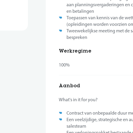
aan planningsvergaderingen en co
en betalingen
Toepassen van kennis van de wett
(opleidingen worden voorzien om
Tweewekelijkse meeting met de s
bespreken
Werkregime
100%
Aanbod
What's in it for you?
Contract van onbepaalde duur me
Een veelzijdige, strategische en
salesteam
Een verloningspakket bestaande uit