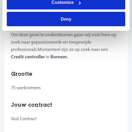
Customize
Onze klant is actief in de petrochemie en specifiek in de
olie- en brandstofsector. Ze wordt gezien als één van de
Deny
belangrijkste spelers in de Belgische tankstation- en
brandstoffenmarkt en daardoor dus ook in volle groei.
Om deze groei te ondersteunen gaan wij voor hem op
zoek naar gepassioneerde en toegewijde
professionals.Momenteel zijn ze op zoek naar een
Credit controller
Bornem.
in
Grootte
75 werknemers
Jouw contract
Vast Contract