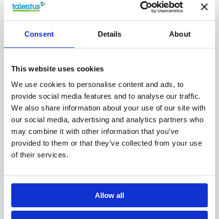
Jouw profiel
Wat wordt er van jou verwacht als junior financial
Consent
Details
About
controller ?
financieel diploma
Bij voorkeur heb je een
of
This website uses cookies
gelijkgesteld door ervaring;
We use cookies to personalise content and ads, to
Je hebt kennis van Excell (draaitabellen,...)
provide social media features and to analyse our traffic.
Je kan zelfstandig werken en je hebt een hands-on
We also share information about your use of our site with
en oplossingsgerichte houding;
our social media, advertising and analytics partners who
Je houdt van netheid en orde en je hebt oog voor
may combine it with other information that you’ve
detail;
provided to them or that they’ve collected from your use
Je volgt alles kort en nauwgezet op;
of their services.
Nederlandse én Franse taal;
Kennis van
Allow all
Het bedrijf