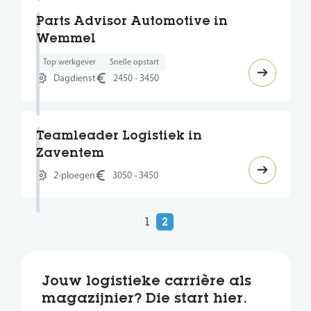
Parts Advisor Automotive in
Wemmel
Top werkgever
Snelle opstart
Dagdienst
2450 - 3450
Teamleader Logistiek in
Zaventem
2-ploegen
3050 - 3450
1
2
Jouw logistieke carrière als
magazijnier? Die start hier.