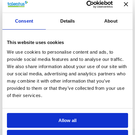
1.
Testing 
Consent
Details
About
assessm
Kennismaking
We kijken sa
jij vertelt ons wie je bent, wat je
This website uses cookies
talenten en sk
kan en wat je wil. We nemen de
assessments 
We use cookies to personalise content and ads, to
tijd om je écht te leren kennen.
kaart waar je
provide social media features and to analyse our traffic.
We also share information about your use of our site with
hoe je verder
our social media, advertising and analytics partners who
may combine it with other information that you’ve
provided to them or that they’ve collected from your use
Zoek vacatures
of their services.
Allow all