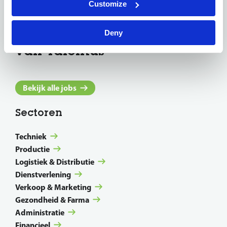
Customize
De
specialismen
Deny
van Talentus
Bekijk alle jobs
Sectoren
Techniek
Productie
Logistiek & Distributie
Dienstverlening
Verkoop & Marketing
Gezondheid & Farma
Administratie
Financieel