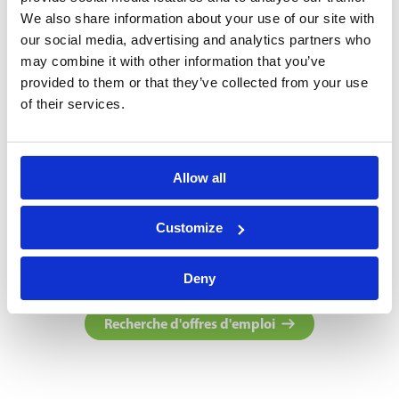
We also share information about your use of our site with
our social media, advertising and analytics partners who
1.
Intervie
may combine it with other information that you’ve
provided to them or that they’ve collected from your use
Introduction
of their services.
Ensemble, no
talents et te
Tu nous dis qui tu es, ce que tu
l'aide d'une 
peux faire et ce que tu veux.
d'évaluations
Allow all
Nous prenons le temps de
déterminons o
vraiment te connaître.
points forts 
Customize
peux te déve
Deny
Recherche d'offres d'emploi