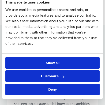
This website uses cookies
We use cookies to personalise content and ads, to
provide social media features and to analyse our traffic.
We also share information about your use of our site with
our social media, advertising and analytics partners who
may combine it with other information that you’ve
provided to them or that they’ve collected from your use
of their services.
De beste
bediendenjobs
Talentus
brengt talent en opportuniteiten
Allow all
samen. We zijn gespecialiseerd in het rekruteren
en begeleiden van sterke bediendenprofielen in
Customize
administratie, sales, HR, finance, logistiek,
customer service en andere ondersteunende en
Deny
commerciële functies. Dankzij ons uitgebreid
netwerk van betrouwbare werkgevers vind jij
snel een job die aansluit bij jouw talent, ambities