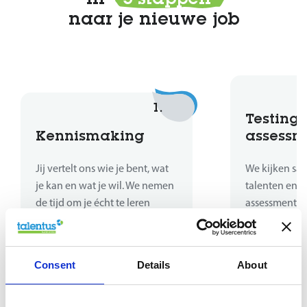
naar je nieuwe job
1.
Testing 
Kennismaking
assessm
Jij vertelt ons wie je bent, wat
We kijken sa
je kan en wat je wil. We nemen
talenten en sk
de tijd om je écht te leren
assessments 
kennen.
kaart waar je
hoe je verder
Consent
Details
About
Zoek vacatures