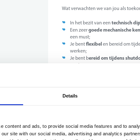
Wat verwachten we van jou als toek
technisch di
In het bezit van een
goede mechanische kenn
Een zeer
een must;
flexibel
Je bent
en bereid om tijd
werken;
ereid om tijdens shutd
Je bent b
werken
;
VCA A
Je bent in het bezit van een
Nederlands
Je spreekt vloeiend
,
Kan jij alles afvinken? Dan ben jij dé 
Details
Het bedrijf
e content and ads, to provide social media features and to analy
Onze klant, met vestigingen in België
 our site with our social media, advertising and analytics partn
toonaangevende speler in industrieel