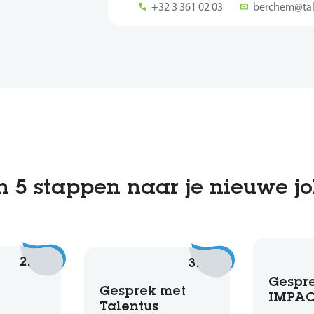
+32 3 361 02 03
berchem@tal
n 5 stappen naar je nieuwe j
2.
3.
Gespr
Gesprek met
IMPA
Talentus