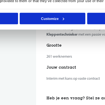
 provided to them or that they’ve collected from your use of their
onderhoud is een uitstekende dienstv
De sectoren waarin zij werkzaam zijn,
modificaties en staalconstructies.
Customize
Zij laten niets aan het toeval over e
beste service te garanderen.In Zwijnd
Kleppentechnieker
met een passie v
Grootte
261 werknemers
Jouw contract
Interim met kans op vaste contract
Heb je een vraag? Stel ze 