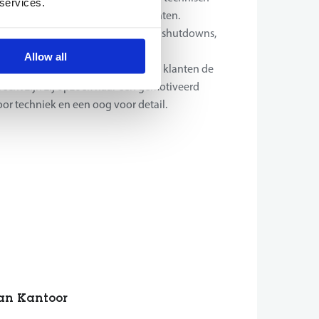
 services.
erlening te bieden aan al hun klanten.
 zijn in piping- montageprojecten, shutdowns,
Allow all
n gaan gedetailleerd te werk om hun klanten de
recht zijn zij opzoek naar een gemotiveerd
oor techniek en een oog voor detail.
aan Kantoor