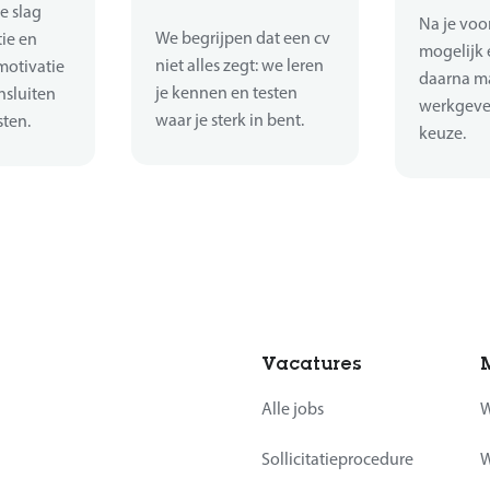
e slag
Na je voor
We begrijpen dat een cv
tie en
mogelijk 
niet alles zegt: we leren
motivatie
daarna m
je kennen en testen
nsluiten
werkgever
waar je sterk in bent.
sten.
keuze.
Vacatures
Alle jobs
W
Sollicitatieprocedure
W