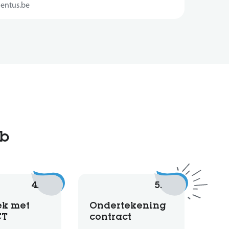
entus.be
ob
4.
5.
ek met
Ondertekening
CT
contract