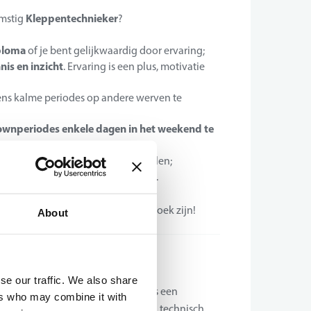
Kleppentechnieker
omstig
?
ploma
of je bent gelijkwaardig door ervaring;
is en inzicht
. Ervaring is een plus, motivatie
ens kalme periodes op andere werven te
ownperiodes enkele dagen in het weekend te
ttest
of je bent bereid dit te behalen;
 dit zowel mondeling als schriftelijk.
ideale kandidaat waar wij naar op zoek zijn!
About
se our traffic. We also share
, Nederland en Zuid-Oost Europa is een
ers who may combine it with
 onderhoud. Hun doel als expert in technisch