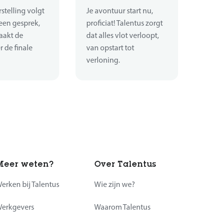
stelling volgt
Je avontuur start nu,
een gesprek,
proficiat! Talentus zorgt
aakt de
dat alles vlot verloopt,
 de finale
van opstart tot
verloning.
Meer weten?
Over Talentus
erken bij Talentus
Wie zijn we?
erkgevers
Waarom Talentus