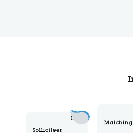
I
1.
Matching
Solliciteer