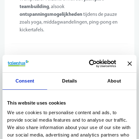
teambuilding
, alsook
ontspanningsmogelijkheden
tijdens de pauze
zoals yoga, middagwandelingen, ping-pong en
kickertafels.
Jouw profiel
Supply Chain Planner
Als
kan je je vinden in het
volgende:
Consent
Details
About
een bachelordiploma
Je beschikt over
en dit bij
voorkeur in een logistieke richting;
This website uses cookies
instens 3 jaar ervaring
M
in een gelijkaardige
We use cookies to personalise content and ads, to
functie;
provide social media features and to analyse our traffic.
analytisch en probleemoplossend
Je hebt een
We also share information about your use of our site with
denkvermogen;
our social media, advertising and analytics partners who