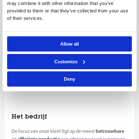
rganisatorisch
O
sterk (kan goed plannen en
may combine it with other information that you’ve
prioriteiten bepalen);
provided to them or that they’ve collected from your use
MS-Office
Je hebt goede kennis van
(Excelformules,
of their services.
pivot table);
kennis van SAP
Bij voorkeur
;
esultaatgericht, veelzijdig
zin
Je bent r
en hebt
Allow all
voor initiatief
;
een teamplayer
Je bent
, maar je kan ook
Customize
zelfstandig werken
;
Gemotiveerd, nauwkeurig
stressbestendig
en
;
Deny
Nederlands
Engels
Communicatief in het
en het
(mondeling en schriftelijk).
Het bedrijf
betrouwbare
De focus van onze klant ligt op de meest
efficiënte productie
en
van citroenzuur van superieure