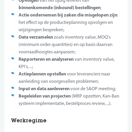
Opvolgen
van het tijdig leveren van
binnenkomende (inbound) bestellingen
;
Actie ondernemen bij zaken die misgelopen zijn
:
het effect op de productieplanning opvolgen en
wijzigingen bespreken;
Data verzamelen
zoals inventory value, MOQ's
(minimum order quantities) en op basis daarvan
voorraadhoogtes aanpassen;
Rapporteren en analyseren
van inventory value,
KPI's, ...;
Actieplannen opstellen
voor leveranciers naar
aanleiding van voorgevallen problemen;
Input en data aanleveren
voor de S&OP meeting;
Begeleiden van projecten
(MRP opzetten, Kan-Ban
systeem implementatie, bestelproces review, ...).
Werkregime