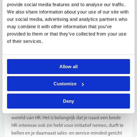
provide social media features and to analyse our traffic.
zoeken we?
Enthousiaste en leergierige studenten die
We also share information about your use of our site with
meer te weten willen komen over de wondere wereld
our social media, advertising and analytics partners who
van HR. Het is belangrijk dat je naast een brede HR-
may combine it with other information that you’ve
interesse ook zin hebt in initiatief nemen, durft te bellen
provided to them or that they’ve collected from your use
en je daarnaast sales- en service-minded gericht
of their services.
bent.Ben jij zoekende naar een 2e of 3e-jaarsstage en
heb je vanuit jouw studies interesse opgebouwd in
Sales of HR? Laat zeker van je horen.
Allow all
Customize
Jouw profiel
Deny
Wie zoeken we?
Enthousiaste en leergierige studenten
die meer te weten willen komen over de wondere
wereld van HR. Het is belangrijk dat je naast een brede
HR-interesse ook zin hebt voor initiatief nemen, durft te
bellen en je daarnaast sales- en service-minded gericht