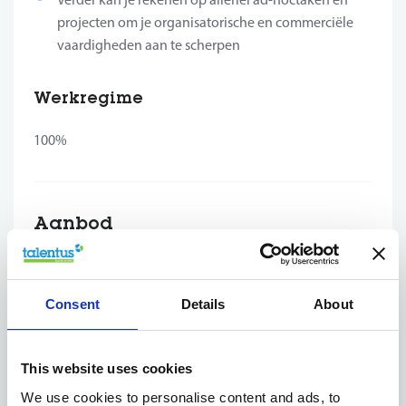
projecten om je organisatorische en commerciële
vaardigheden aan te scherpen
Werkregime
100%
Aanbod
Opleiding tijdens je stage?
Yes, ook dat is voorzien. Je
krijgt de kans om deel te nemen aan onze interne
Consent
Details
About
opleidingen, Thalento-training en eventueel andere
trainingen die je interessant vindt.
Daarnaast voorziet Talentus ook een gestructureerd
This website uses cookies
onboardingsplan waarbij je alles leert over wie we zij,
We use cookies to personalise content and ads, to
Wie
wat we doen en vooral ook hoe we het doen.