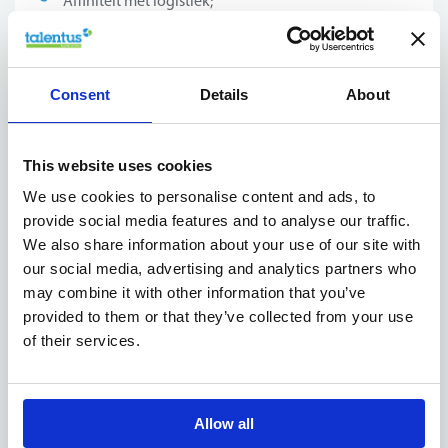
Affiniteit met logistiek;
Goede kennis Nederlands;
Vlot met PC en administratief sterk;
Nauwkeurige werkwijze;
Consent
Details
About
Rasechte teamplayer;
Woont op maximum een halfuur rijden;
Flexibele ingesteldheid wat betreft werkuren en
This website uses cookies
jobinhoud (volgens de drukte).
We use cookies to personalise content and ads, to
provide social media features and to analyse our traffic.
Schoolverlaters worden zeker aangemoedigd om te
We also share information about your use of our site with
solliciteren!
our social media, advertising and analytics partners who
may combine it with other information that you’ve
provided to them or that they’ve collected from your use
Het bedrijf
of their services.
Onze klant is een toonaangevend bedrijf in de
vrachtwagensector. Ze hebben bijna 300 medewerkers
Allow all
en zijn dus ook één van de grootste handelaars in