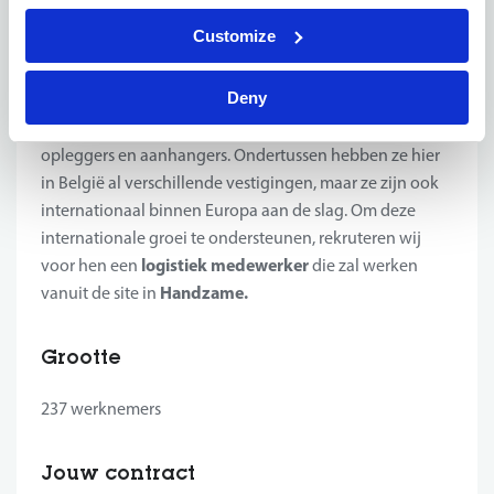
vrachtwagens en vrachtwagenonderdelen. Dit meer
Customize
bepaald voor de premium merken MAN en Mercedes. Ze
hebben meer dan 600 vrachtwagens en bouwmachines
Deny
in stock staan. Daarnaast hebben ze ook een tal van
trekkers, betonmixers, bestelwagens, kippers, bussen,
opleggers en aanhangers. Ondertussen hebben ze hier
in België al verschillende vestigingen, maar ze zijn ook
internationaal binnen Europa aan de slag. Om deze
internationale groei te ondersteunen, rekruteren wij
logistiek medewerker
voor hen een
die zal werken
Handzame.
vanuit de site in
Grootte
237 werknemers
Jouw contract