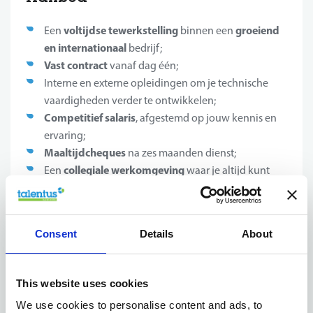
voltijdse tewerkstelling
groeiend
Een
binnen een
en internationaal
bedrijf;
Vast contract
vanaf dag één;
Interne en externe opleidingen om je technische
vaardigheden verder te ontwikkelen;
Competitief salaris
, afgestemd op jouw kennis en
ervaring;
Maaltijdcheques
na zes maanden dienst;
collegiale werkomgeving
Een
waar je altijd kunt
rekenen op je team;
Filevrije werkomgeving
, vlot bereikbaar met de
wagen.
Consent
Details
About
This website uses cookies
Jouw profiel
We use cookies to personalise content and ads, to