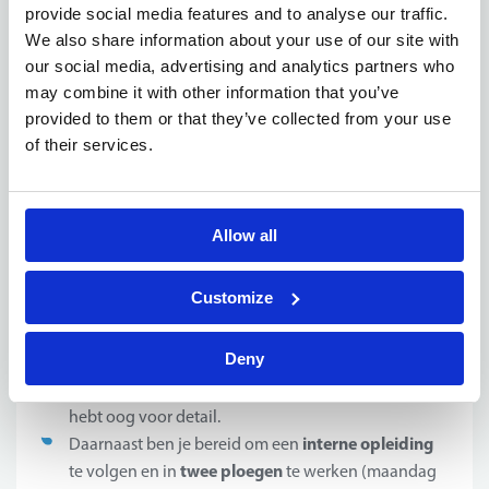
Om in aanmerking te komen voor deze functie, herken
provide social media features and to analyse our traffic.
jij jezelf in de volgende punten:
We also share information about your use of our site with
our social media, advertising and analytics partners who
technisch diploma
Je beschikt over een
, bij
may combine it with other information that you’ve
enkele jaren relevante
voorkeur aangevuld met
provided to them or that they’ve collected from your use
werkervaring
in een industriële omgeving.
of their services.
kennis van elektronische
Je hebt een gedegen
regelingen, PLC- en servosturingen, en TIG-lassen
is een bijkomende troef.
Allow all
Je werkt graag zelfstandig, maar functioneert ook
goed in een team.
Customize
Problemen pak je proactief aan en je vindt het
belangrijk om technische storingen snel en efficiënt
Deny
op te lossen.
Je bent nauwkeurig in je werk, positief ingesteld en
hebt oog voor detail.
interne opleiding
Daarnaast ben je bereid om een
twee ploegen
te volgen en in
te werken (maandag