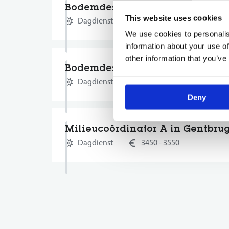
Bodemdeskundige in Destelber
This website uses cookies
Dagdienst
3500 - 5000
We use cookies to personalis
information about your use of
other information that you’ve
Bodemdeskundige in Destelber
Dagdienst
3500 - 5000
Deny
Milieucoördinator A in Gentbru
Dagdienst
3450 - 3550