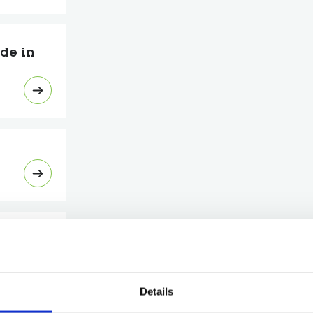
de in
n
Details