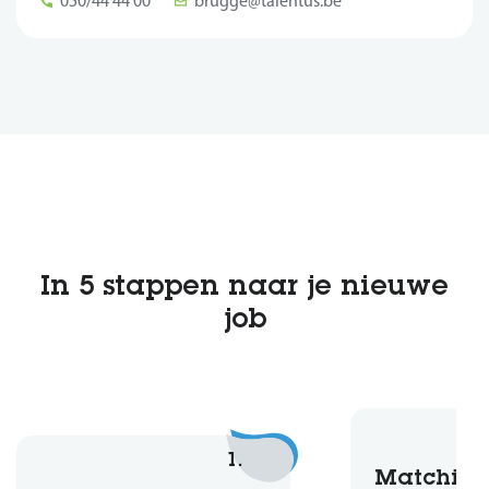
050/44 44 00
brugge@talentus.be
In 5 stappen naar je nieuwe
job
1.
Matchin