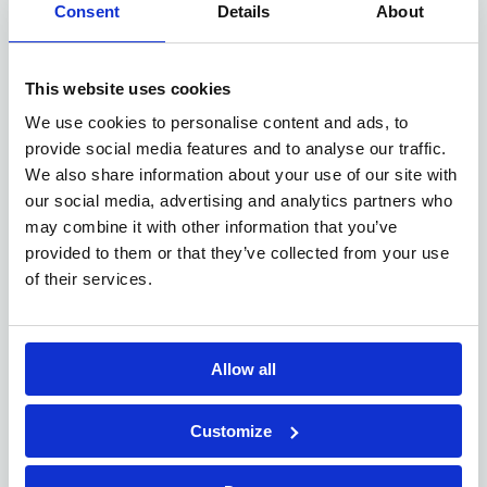
gelwijkwaardig
elektromechanische richting of
Consent
Details
About
door ervaring.
enkele jaren ervaring
Je hebt reeds
als
onderhoudsmecanicien.
This website uses cookies
Snel en logisch problemen kunnen oplossen.
We use cookies to personalise content and ads, to
Nederlands,
Je hebt een uitstekende kennis
dit om
provide social media features and to analyse our traffic.
veiligheidsvoorschriften en werkinstructies goed en
We also share information about your use of our site with
voldoende te begrijpen.
our social media, advertising and analytics partners who
may combine it with other information that you’ve
provided to them or that they’ve collected from your use
of their services.
Het bedrijf
familiaal metaalbedrijf
Onze klant is een
met een
Allow all
sterke reputatie als toeleverancier
in de
kwaliteit,
metaalindustrie. Ze staan bekend om hun
betrouwbaarheid en duurzame samenwerkingen
met
Customize
landbouw-, constructie-,
klanten in onder meer de
machinebouw- en automotive­sector
. Met een