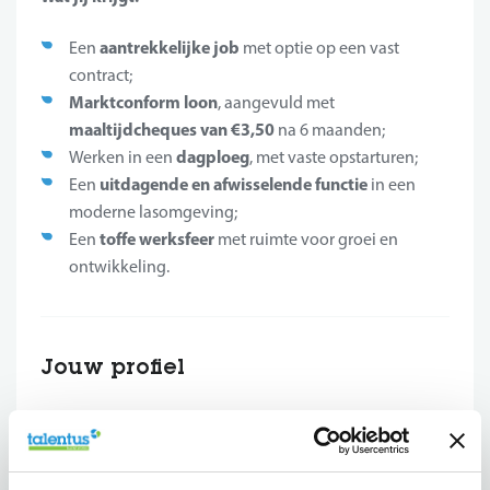
aantrekkelijke job
Een
met optie op een vast
contract;
Marktconform loon
, aangevuld met
maaltijdcheques van €3,50
na 6 maanden;
dagploeg
Werken in een
, met vaste opstarturen;
uitdagende en afwisselende functie
Een
in een
moderne lasomgeving;
toffe werksfeer
Een
met ruimte voor groei en
ontwikkeling.
Jouw profiel
Wat we van jou verwachten:
technisch secundair onderwijs
Minimum
in