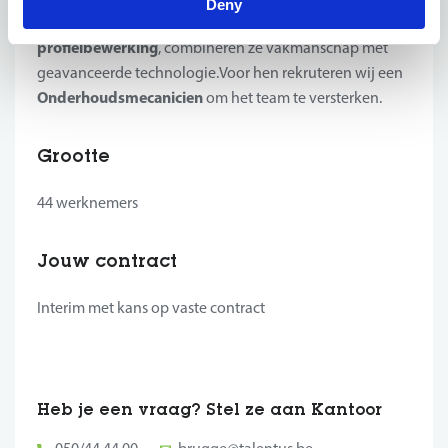
Deny
buis- en
moderne werkplaats gespecialiseerd in
profielbewerking
, combineren ze vakmanschap met
geavanceerde technologie.Voor hen rekruteren wij een
Onderhoudsmecanicien
om het team te versterken.
Grootte
44 werknemers
Jouw contract
Interim met kans op vaste contract
Heb je een vraag? Stel ze aan Kantoor