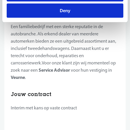
Het bedrijf
Deny
Onze klant is een gekende naam in de garagewereld.
Een familiebedrijf met een sterke reputatie in de
autobranche. Als erkend dealer van meerdere
automerken bieden ze een uitgebreid assortiment aan,
inclusief tweedehandswagens. Daarnaast kunt u er
terecht voor onderhoud, reparaties en
carrosseriewerk.Voor onze klant zijn wij momenteel op
Service Advisor
zoek naar een
voor hun vestiging in
Veurne
.
Jouw contract
Interim met kans op vaste contract