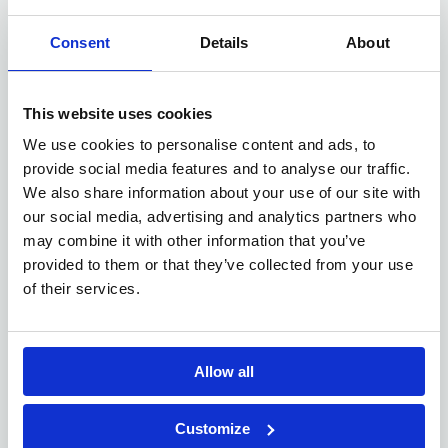
Consent
Details
About
Jouw profiel
This website uses cookies
In deze functie kan je je vinden in onderstaande
We use cookies to personalise content and ads, to
eigenschappen:
provide social media features and to analyse our traffic.
We also share information about your use of our site with
relevante werkervaring
Je bent in het bezit van een
our social media, advertising and analytics partners who
als service advisor of parts advisor;
may combine it with other information that you’ve
inschatten hoe klein of groot het
Technisch inzicht:
provided to them or that they’ve collected from your use
onderhoud of herstellingen zijn;
of their services.
Nederlands en Frans
Vlotte talenkennis
, zowel
gesproken als geschreven;
Je bent zeer klantgericht en service minded;
Allow all
Een goede pc-kennis is noodzakelijk.
Customize