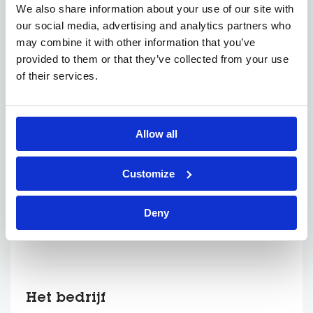
masterdiploma
Beschikt over een
in
We also share information about your use of our site with
(farmaceutische) wetenschappen of een
our social media, advertising and analytics partners who
gelijkaardig diploma.
may combine it with other information that you’ve
minstens 3 jaar ervaring in forensische
Heeft
provided to them or that they’ve collected from your use
toxicologie.
of their services.
Staat geregistreerd in het nationaal register of
bent bereid om de vereiste opleiding te volgen.
Bezit kennis van het Belgische rechtssysteem en
Allow all
justitiële structuren.
Werkt vlot samen met interdisciplinaire teams.
Customize
Heeft een sterk verantwoordelijkheidsgevoel en
werkt nauwkeurig.
Deny
Communiceert vlot, zowel mondeling als schriftelijk,
Nederlands
Frans.
in het
en
Het bedrijf