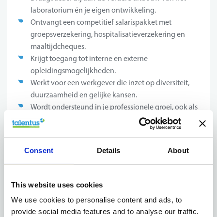
laboratorium én je eigen ontwikkeling.
Ontvangt een competitief salarispakket met
groepsverzekering, hospitalisatieverzekering en
maaltijdcheques.
Krijgt toegang tot interne en externe
opleidingsmogelijkheden.
Werkt voor een werkgever die inzet op diversiteit,
duurzaamheid en gelijke kansen.
Wordt ondersteund in je professionele groei, ook als
je niet aan alle vereisten voldoet.
Consent
Details
About
Jouw profiel
This website uses cookies
Om in aanmerking te komen kan je volgende zaken
voorleggen:
We use cookies to personalise content and ads, to
provide social media features and to analyse our traffic.