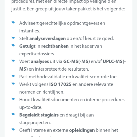
procedures, met een directe impact op veiligheid en
justitie. Een greep uit jouw takenpakket is het volgende:
Adviseert gerechtelijke opdrachtgevers en
instanties.
analyseverslagen
Stelt
op en/of keurt ze goed.
Getuigt
rechtbanken
in
in het kader van
expertisedossiers.
analyses
GC-MS(-MS)
UPLC-MS(-
Voert
uit via
en/of
MS)
en interpreteert de resultaten.
Past methodevalidatie en kwaliteitscontrole toe.
ISO 17025
Werkt volgens
en andere relevante
normen en richtlijnen.
Houdt kwaliteitsdocumenten en interne procedures
up-to-date.
Begeleidt stagiairs
en draagt bij aan
stageprojecten.
opleidingen
Geeft interne en externe
binnen het