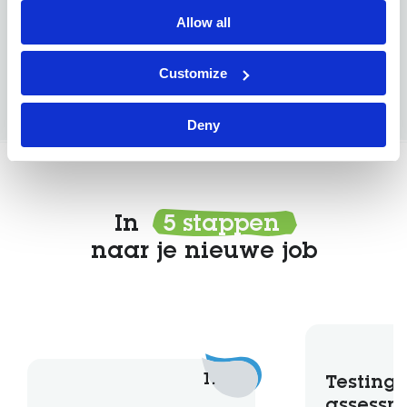
Wij kennen de sector, spreken de taal en vinden
Allow all
de job die past bij jouw kennis, stijl en ambities.
Customize
Bekijk hier alle technische vacatures.
Deny
In
5 stappen
naar je nieuwe job
1.
Testing 
assessm