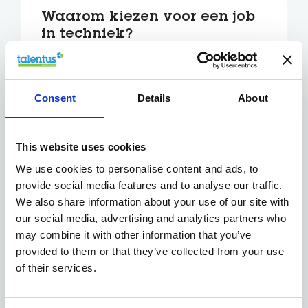
Waarom kiezen voor een job
in techniek?
Uitstekende werkzekerheid
Sterke verloning en extralegale voordelen
Veel variatie: geen dag is hetzelfde
Consent
Details
About
Doorgroeimogelijkheden naar leiding,
specialisatie of engineering
This website uses cookies
Jouw talent is belangrijker
We use cookies to personalise content and ads, to
dan je diploma
provide social media features and to analyse our traffic.
We also share information about your use of our site with
Niet elk technisch talent heeft een specifieke
our social media, advertising and analytics partners who
opleiding nodig. Veel bedrijven scholen je intern
may combine it with other information that you’ve
bij en investeren in technische trainingen.
provided to them or that they’ve collected from your use
of their services.
Talentus begeleidt jouw
technische carrière