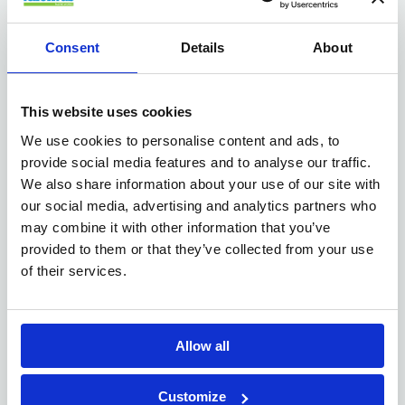
extra voordeel.
groepsverzekering
Een
, zodat je ook op lange
termijn financieel ondersteund wordt.
Consent
Details
About
CAO 90-bonus
Een
, waardoor je kan rekenen op
extra voordelen bij het behalen van collectieve
This website uses cookies
doelstellingen.
We use cookies to personalise content and ads, to
provide social media features and to analyse our traffic.
We also share information about your use of our site with
Jouw profiel
our social media, advertising and analytics partners who
may combine it with other information that you’ve
A2-diploma in een technische
Jij beschikt over een
provided to them or that they’ve collected from your use
richting
of hebt gelijkwaardige ervaring
of their services.
opgebouwd in een gelijkaardige functie.
interesse in techniek
Jij hebt een sterke
en beschikt
over een uitgebreide kennis van elektriciteit en
Allow all
mechanica. Dankzij jouw expertise kun jij complexe
storingen opsporen en oplossen.
PLC-systemen en hydraulica
Kennis van
Customize
is een extra