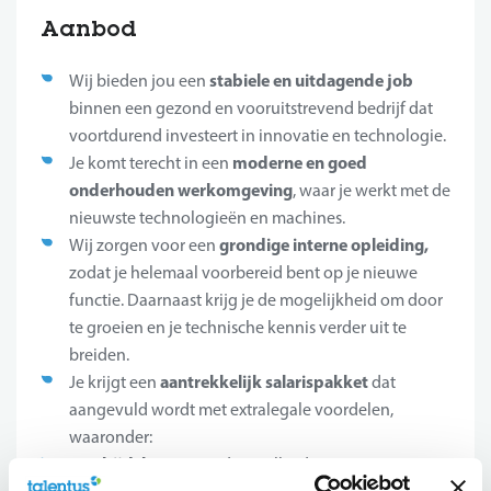
Aanbod
stabiele en uitdagende job
Wij bieden jou een
binnen een gezond en vooruitstrevend bedrijf dat
voortdurend investeert in innovatie en technologie.
moderne en goed
Je komt terecht in een
onderhouden werkomgeving
, waar je werkt met de
nieuwste technologieën en machines.
grondige interne opleiding,
Wij zorgen voor een
zodat je helemaal voorbereid bent op je nieuwe
functie. Daarnaast krijg je de mogelijkheid om door
te groeien en je technische kennis verder uit te
breiden.
aantrekkelijk salarispakket
Je krijgt een
dat
aangevuld wordt met extralegale voordelen,
waaronder:
Maaltijdcheques
, zodat je elke dag geniet van een