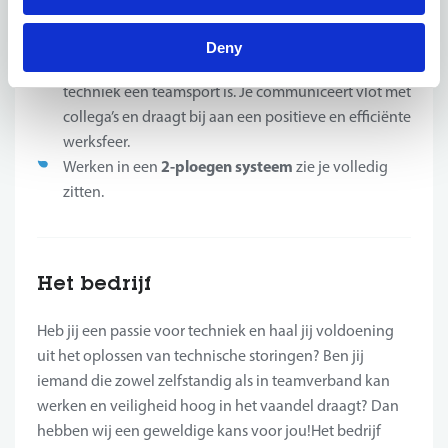
troef. Als je hier al ervaring mee hebt, is dat zeker
een meerwaarde voor deze functie.
Deny
Jij werkt graag zelfstandig, maar je beseft ook dat
techniek een teamsport is. Je communiceert vlot met
collega’s en draagt bij aan een positieve en efficiënte
werksfeer.
2-ploegen systeem
Werken in een
zie je volledig
zitten.
Het bedrijf
Heb jij een passie voor techniek en haal jij voldoening
uit het oplossen van technische storingen? Ben jij
iemand die zowel zelfstandig als in teamverband kan
werken en veiligheid hoog in het vaandel draagt? Dan
hebben wij een geweldige kans voor jou!Het bedrijf