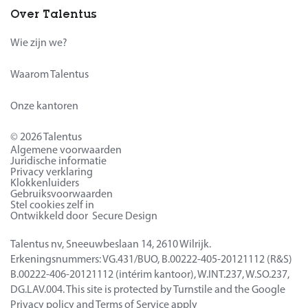
Over Talentus
Wie zijn we?
Waarom Talentus
Onze kantoren
© 2026 Talentus
Algemene voorwaarden
Juridische informatie
Privacy verklaring
Klokkenluiders
Gebruiksvoorwaarden
Stel cookies zelf in
Ontwikkeld door Secure Design
Talentus nv, Sneeuwbeslaan 14, 2610 Wilrijk.
Erkeningsnummers: VG.431/BUO, B.00222-405-20121112 (R&S)
B.00222-406-20121112 (intérim kantoor), W.INT.237, W.SO.237,
DG.LAV.004. This site is protected by Turnstile and the Google
Privacy policy
and
Terms of Service
apply