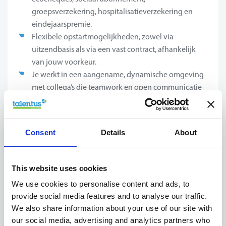
groepsverzekering, hospitalisatieverzekering en
eindejaarspremie.
Flexibele opstartmogelijkheden, zowel via
uitzendbasis als via een vast contract, afhankelijk
van jouw voorkeur.
Je werkt in een aangename, dynamische omgeving
met collega’s die teamwork en open communicatie
belangrijk vinden.
Een uitgebreid opleidingstraject, intern én extern,
zodat jij je technische kennis blijft versterken.
Consent
Details
About
Een gevarieerde en boeiende functie waarin je
actief bijdraagt aan projecten met maatschappelijke
en technologische impact.
This website uses cookies
We use cookies to personalise content and ads, to
provide social media features and to analyse our traffic.
Jouw profiel
We also share information about your use of our site with
our social media, advertising and analytics partners who