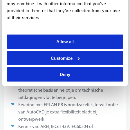
may combine it with other information that you’ve
Voor deze functie is een stevige technische basis
provided to them or that they’ve collected from your use
essentieel, gecombineerd met een leergierige en
of their services.
analytische mindset. Je werkt graag in teamverband,
maar beschikt tegelijk over voldoende zelfstandigheid
om je eigen dossiers efficiënt te beheren. Binnen deze
rol is het belangrijk dat je meedenkt, initiatief toont en
Allow all
openstaat voor nieuwe technologieën en methodes.
Door jouw interesse in elektrotechniek en automatisatie
Customize
ben je in staat om complexe informatie om te zetten in
praktische, werkbare ontwerpen.
Deny
Een bachelor elektrotechniek vormt jouw
theoretische basis en helpt je om technische
uitdagingen vlot te begrijpen.
Ervaring met EPLAN P8 is noodzakelijk, terwijl notie
van AutoCAD je extra flexibiliteit biedt bij
ontwerpwerk.
Kennis van AREI, IEC61439, IEC60204 of