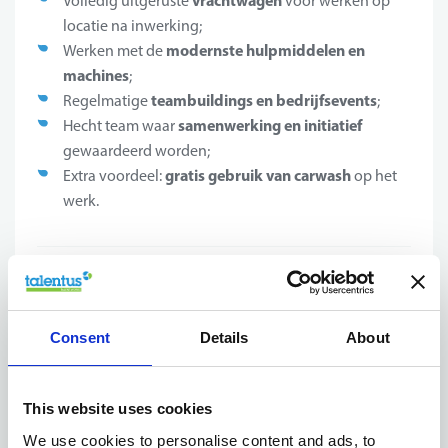
vrachtwagen
Volledig uitgeruste
voor werken op
locatie na inwerking;
modernste hulpmiddelen en
Werken met de
machines
;
teambuildings en bedrijfsevents
Regelmatige
;
samenwerking en initiatief
Hecht team waar
gewaardeerd worden;
gratis gebruik van carwash
Extra voordeel:
op het
werk.
Jouw profiel
Wat maakt jou de ideale kandidaat?
Consent
Details
About
Technisch inzicht en een praktische ingesteldheid
This website uses cookies
vormen de kern van deze functie;
elektromechanica,
Opleiding of achtergrond in
We use cookies to personalise content and ads, to