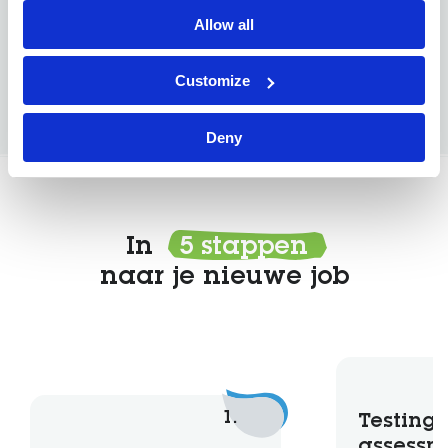
Wij kennen de sector, spreken de taal en vinden
Allow all
de job die past bij jouw kennis, stijl en ambities.
Customize
Bekijk hier alle technische vacatures.
Deny
In
5 stappen
naar je nieuwe job
1.
Testing 
assessm