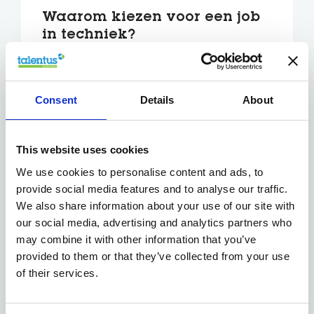
Waarom kiezen voor een job
in techniek?
Uitstekende werkzekerheid
Sterke verloning en extralegale voordelen
Veel variatie: geen dag is hetzelfde
Consent
Details
About
Doorgroeimogelijkheden naar leiding,
specialisatie of engineering
This website uses cookies
Jouw talent is belangrijker
We use cookies to personalise content and ads, to
dan je diploma
provide social media features and to analyse our traffic.
We also share information about your use of our site with
Niet elk technisch talent heeft een specifieke
our social media, advertising and analytics partners who
opleiding nodig. Veel bedrijven scholen je intern
may combine it with other information that you’ve
bij en investeren in technische trainingen.
provided to them or that they’ve collected from your use
of their services.
Talentus begeleidt jouw
technische carrière