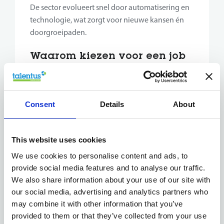
De sector evolueert snel door automatisering en
technologie, wat zorgt voor nieuwe kansen én
doorgroeipaden.
Waarom kiezen voor een job
in productie?
Stabiele sector vol toekomstkansen
Variatie in taken, verantwoordelijkheden én
Consent
Details
About
processen
Doorgroeimogelijkheden naar logistiek,
planning, kwaliteit of teamlead
This website uses cookies
Een rol met impact op het eindproduct én het
We use cookies to personalise content and ads, to
team
provide social media features and to analyse our traffic.
Nauwkeurigheid en
We also share information about your use of our site with
verantwoordelijkheidszin
our social media, advertising and analytics partners who
maken jou waardevol
may combine it with other information that you’ve
provided to them or that they’ve collected from your use