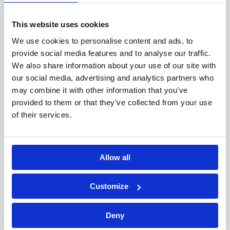
Om in aanmerking te komen voor de functie van
CNC draaier frezer
beschik je over een technische
This website uses cookies
opleiding op TSO/BSO‑niveau in
We use cookies to personalise content and ads, to
werktuigbouwkunde, verspaningstechnieken of
provide social media features and to analyse our traffic.
een gelijkwaardige ervaring in de metaalbewerking;
We also share information about your use of our site with
Vlotte beheersing van CNC‑programmering en een
our social media, advertising and analytics partners who
inzicht
goed
in het lezen en interpreteren van
may combine it with other information that you’ve
technische tekeningen;
provided to them or that they’ve collected from your use
Minstens één jaar praktijkervaring in draaien en/of
of their services.
frezen geldt als sterke meerwaarde;
nauwkeurige
kwaliteitsgerichte
Een
en
werkstijl,
gecombineerd met zelfstandigheid en een gezonde
Allow all
leergierigheid;
teammentaliteit
Sterke
, aangevuld met flexibiliteit
en een hoge mate van stressbestendigheid;
Customize
Bereidheid om te werken in ploegendienst of met
flexibele uren wanneer de productieplanning dat
Deny
vraagt.