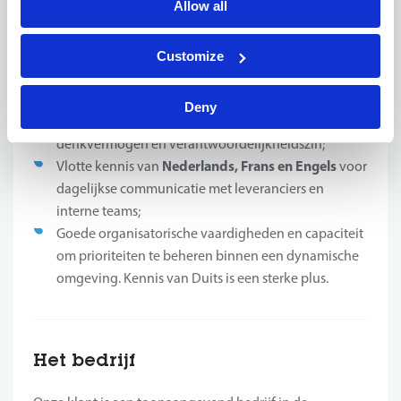
Allow all
stevige contractonderhandelingen binnen een
internationale context;
Commercieel inzicht gecombineerd met een sterk
Customize
analytisch vermogen om snel opportuniteiten en
risico’s te herkennen;
Deny
Hands-on ingesteldheid gekoppeld aan strategisch
denkvermogen en verantwoordelijkheidszin;
Nederlands, Frans en Engels
Vlotte kennis van
voor
dagelijkse communicatie met leveranciers en
interne teams;
Goede organisatorische vaardigheden en capaciteit
om prioriteiten te beheren binnen een dynamische
omgeving. Kennis van Duits is een sterke plus.
Het bedrijf