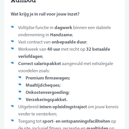
Aanbod
Wat krijg je in ruil voor jouw inzet?
dagwerk
Voltijdse functie in
binnen een stabiele
Handzame
onderneming in
;
onbepaalde duur
Vast contract van
;
40 uur
32 betaalde
Werkweek van
met recht op
verlofdagen
;
Correct salarispakket
aangevuld met extralegale
voordelen zoals:
P
remium firmawagen;
Maaltijdcheques;
Onkostenvergoeding;
Verzekeringspakket.
intern opleidingstraject
Uitgebreid
om jouw kennis
verder te versterken;
sport- en ontspanningsfaciliteiten
Toegang tot
op
maaltijden
de site, inclusief fitness, recreatie en
op