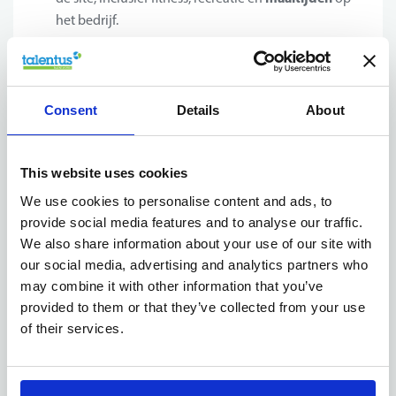
het bedrijf.
Jouw profiel
Consent
Details
About
Wat maakt jou de ideale kandidaat?
This website uses cookies
5 tot 10 jaar ervaring
Minstens
binnen strategic
We use cookies to personalise content and ads, to
procurement, senior purchasing of een gelijkaardige
provide social media features and to analyse our traffic.
aankoopfunctie;
We also share information about your use of our site with
vrachtwagens,
Sterke affiniteit met
our social media, advertising and analytics partners who
truckonderdelen of automotive aftermarket
en
may combine it with other information that you’ve
interesse in technische producten;
provided to them or that they’ve collected from your use
MAN
Mercedes
Technische kennis van
en/of
of their services.
vrachtwagenonderdelen
vormt een belangrijke
meerwaarde;
Ervaring met internationale leveranciersrelaties en