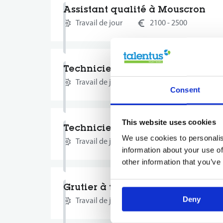
Assistant qualité à Mouscron
Travail de jour
2100 - 2500
Technicien de maintenance à T
Travail de jour
2150 - 3150
Consent
This website uses cookies
Technicien de maintenance à T
We use cookies to personalis
Travail de jour
2150 - 3150
information about your use of
other information that you’ve
Grutier à tour mobile à TOURNAI
Deny
Travail de jour
2150 - 3000