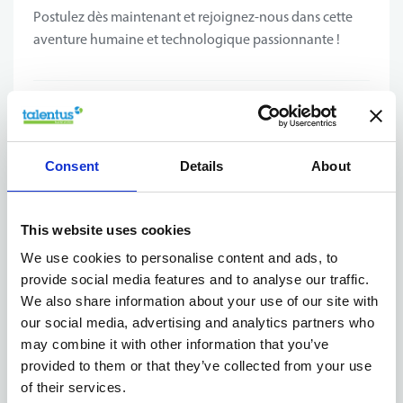
Postulez dès maintenant et rejoignez-nous dans cette
aventure humaine et technologique passionnante !
Votre profil
Qu'est-ce qui fait de vous le candidat idéal pour ce poste
Consent
Details
About
?
Une bonne maîtrise du néerlandais et du français
This website uses cookies
Une passion pour les voitures qui vous motive à
We use cookies to personalise content and ads, to
nettoyer chaque véhicule dans les moindres détails
provide social media features and to analyse our traffic.
afin qu'il brille de mille feux dans le showroom.
We also share information about your use of our site with
Une attitude positive, orientée client et une grande
our social media, advertising and analytics partners who
motivation au travail.
may combine it with other information that you’ve
Une expertise en électricité pour conseiller au
provided to them or that they’ve collected from your use
mieux sur les nouveaux modèles.
of their services.