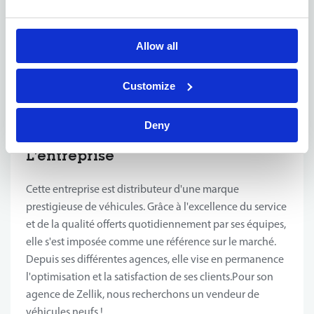
Vous êtes titulaire d'un permis de conduire B (boîte
manuelle), ce qui vous permet de faire preuve de
flexibilité dans l'exécution de vos tâches à l'intérieur
Allow all
et à l'extérieur du showroom.
Customize
Cela vous intéresse ? N'hésitez surtout pas à postuler.
Deny
L’entreprise
Cette entreprise est distributeur d'une marque
prestigieuse de véhicules. Grâce à l'excellence du service
et de la qualité offerts quotidiennement par ses équipes,
elle s'est imposée comme une référence sur le marché.
Depuis ses différentes agences, elle vise en permanence
l'optimisation et la satisfaction de ses clients.Pour son
agence de Zellik, nous recherchons un vendeur de
véhicules neufs !