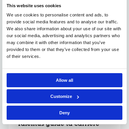
Pourquoi choisir un métier
This website uses cookies
technique ?
We use cookies to personalise content and ads, to
provide social media features and to analyse our traffic.
Sécurité de l’emploi
: un secteur stable et
We also share information about your use of our site with
essentiel.
Variété au quotidien
: chaque jour apporte
our social media, advertising and analytics partners who
de nouveaux défis.
may combine it with other information that you’ve
Évolution possible
: vers le leadership, la
provided to them or that they’ve collected from your use
spécialisation ou l’ingénierie avancée.
of their services.
Tes compétences comptent
plus que ton diplôme
Allow all
Toutes les entreprises ne recherchent pas un
diplôme spécifique. Beaucoup investissent dans
Customize
la formation interne et accompagnent ton
développement technique.
Deny
Talentus guide ta carrière