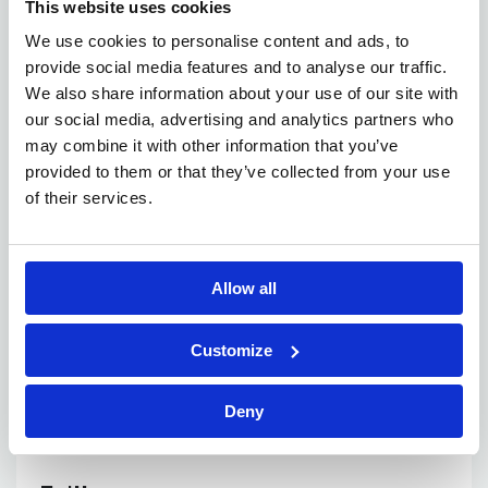
Maitrise des diagnostiques techniques et
This website uses cookies
propositions de solutions adaptées.
We use cookies to personalise content and ads, to
Comme chef d'atelier, vous devez montrer l'exemple
provide social media features and to analyse our traffic.
auprès de votre équipe.
We also share information about your use of our site with
ok pour travailler un samedi matin sur deux.
our social media, advertising and analytics partners who
may combine it with other information that you’ve
provided to them or that they’ve collected from your use
of their services.
L’entreprise
Pour un entreprise cliente, active dans le secteur des
Allow all
véhicules industriels et la réparation de camions. Elle se
distingue par un réseau de concessions solide et une
expertise technique reconnue, offrant des solutions
Customize
complètes de mobilité et de maintenance. Pour l'aider
dans sa recherche, nous sommes à la recherche d'un
Deny
brigadier expérimenté!