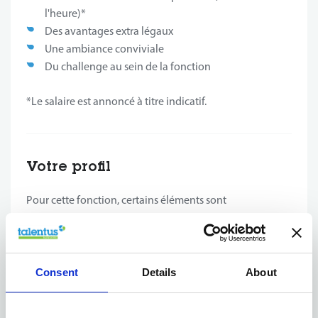
l'heure)*
Des avantages extra légaux
Une ambiance conviviale
Du challenge au sein de la fonction
*Le salaire est annoncé à titre indicatif.
Votre profil
Pour cette fonction, certains éléments sont
indispensables:
Expérience confirmée en gestion d'atelier ou en
service après-vente.
Consent
Details
About
Compétences en management et en organisation.
Excellent contact client.