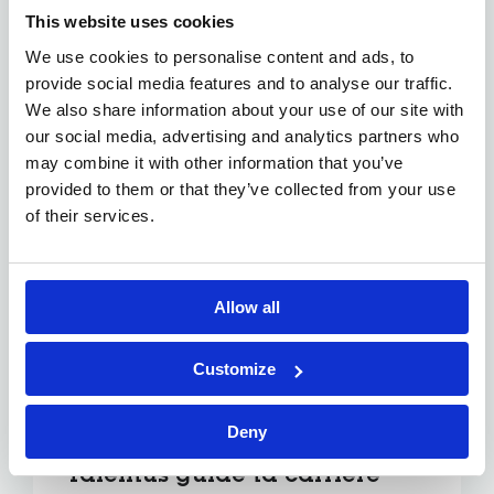
Pourquoi choisir un métier
This website uses cookies
technique ?
We use cookies to personalise content and ads, to
provide social media features and to analyse our traffic.
Sécurité de l’emploi
: un secteur stable et
We also share information about your use of our site with
essentiel.
Variété au quotidien
: chaque jour apporte
our social media, advertising and analytics partners who
de nouveaux défis.
may combine it with other information that you’ve
Évolution possible
: vers le leadership, la
provided to them or that they’ve collected from your use
spécialisation ou l’ingénierie avancée.
of their services.
Tes compétences comptent
plus que ton diplôme
Allow all
Toutes les entreprises ne recherchent pas un
diplôme spécifique. Beaucoup investissent dans
Customize
la formation interne et accompagnent ton
développement technique.
Deny
Talentus guide ta carrière