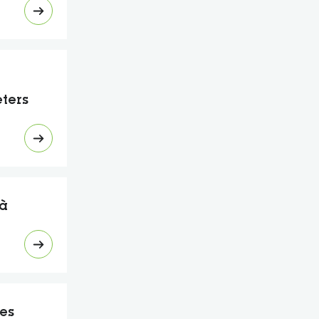
eters
 à
es