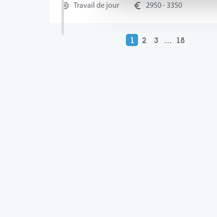
Travail de jour
2950 - 3350
1
2
3
…
18