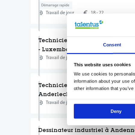
Démarrage rapide
Travail de jour
18 - 22
Technicien itinérant ascenseur 
Consent
- Luxembourg
Travail de jour
2600 - 3400
This website uses cookies
We use cookies to personalis
information about your use of
Technicien de maintenance itin
other information that you’ve
Anderlecht & Europe
Travail de jour
4000 - 6000
Deny
Dessinateur industriel à Andenn