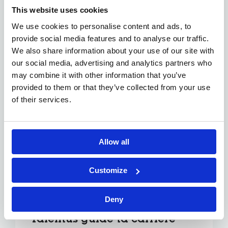
Pourquoi choisir un métier
This website uses cookies
technique ?
We use cookies to personalise content and ads, to
provide social media features and to analyse our traffic.
Sécurité de l’emploi
: un secteur stable et
We also share information about your use of our site with
essentiel.
Variété au quotidien
: chaque jour apporte
our social media, advertising and analytics partners who
de nouveaux défis.
may combine it with other information that you’ve
Évolution possible
: vers le leadership, la
provided to them or that they’ve collected from your use
spécialisation ou l’ingénierie avancée.
of their services.
Tes compétences comptent
plus que ton diplôme
Allow all
Toutes les entreprises ne recherchent pas un
diplôme spécifique. Beaucoup investissent dans
Customize
la formation interne et accompagnent ton
développement technique.
Deny
Talentus guide ta carrière