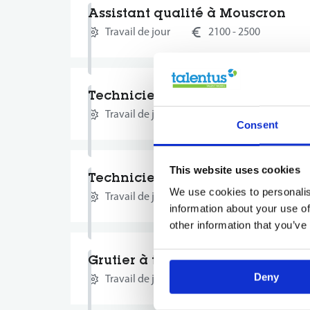
Assistant qualité à Mouscron
Travail de jour
2100 - 2500
Technicien de maintenance à T
Travail de jour
2150 - 3150
Consent
This website uses cookies
Technicien de maintenance à T
We use cookies to personalis
Travail de jour
2150 - 3150
information about your use of
other information that you’ve
Grutier à tour mobile à TOURNAI
Deny
Travail de jour
2150 - 3000