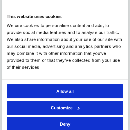
fiscale
Minimum 5 ans d’expérience en fiduciaire
Expérience obligatoire en fiduciaire / expertise
This website uses cookies
comptable
We use cookies to personalise content and ads, to
Maîtrise approfondie de la fiscalité
provide social media features and to analyse our traffic.
Idéalement une expérience dans le secteur agricole
We also share information about your use of our site with
Bonne maîtrise des outils informatiques : Bob50, ERP
our social media, advertising and analytics partners who
Admin et Suite Office / Excel
may combine it with other information that you’ve
provided to them or that they’ve collected from your use
of their services.
L’entreprise
Allow all
Notre client est un cabinet spécialisé dans la gestion
comptable, fiscale et financière des entreprises,
indépendants et sociétés. Elle accompagne ses clients
Customize
dans leurs obligations légales tout en leur apportant des
conseils stratégiques pour optimiser leur gestion et leur
Deny
fiscalité.Dans le cadre du développement de notre