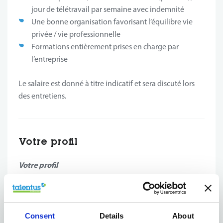
jour de télétravail par semaine avec indemnité
Une bonne organisation favorisant l’équilibre vie
privée / vie professionnelle
Formations entièrement prises en charge par
l’entreprise
Le salaire est donné à titre indicatif et sera discuté lors
des entretiens.
Votre profil
Votre profil
Diplôme de type Master universitaire (HEC Liège,
Université de Namur, UCLouvain, HEPL, HELMO)
Spécialisation obligatoire en expertise comptable /
Consent
Details
About