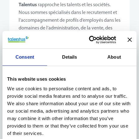
Talentus
rapproche les talents et les sociétés.
Nous sommes spécialisés dans le recrutement et
l’accompagnement de profils d’employés dans les
domaines de l’administration, de la vente, des
ressources humaines, de la finance, de la
logistique, du service à la clientèle et d’autres
fonctions de soutien et commerciales. Grâce à
Consent
Details
About
notre vaste réseau de partenaires fiables, tu
trouveras rapidement un emploi qui correspond
à ton talent, à tes ambitions et à tes projets
This website uses cookies
d’avenir.
We use cookies to personalise content and ads, to
provide social media features and to analyse our traffic.
Que tu aimes structurer les processus, aider les
We also share information about your use of our site with
gens à progresser, repérer les opportunités
our social media, advertising and analytics partners who
commerciales ou aider à améliorer une
may combine it with other information that you’ve
organisation : chez Talentus, tu trouveras un
provided to them or that they’ve collected from your use
travail qui te satisfera. Nous sommes à l’écoute de
of their services.
ce que tu trouves important et nous te proposons